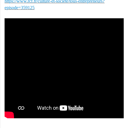
https://www.rcf.fr/culture-et-societe/tous-entrepreneurs?
episode=359125